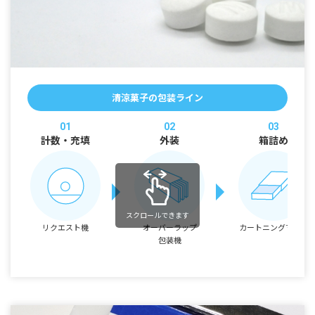
清涼菓子の包装ライン
01
02
03
計数・充填
外装
箱詰め
スクロールできます
リクエスト機
オーバーラップ
カートニング
マシン
包装機