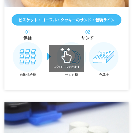
ビスケット・ゴーフル・クッキーのサンド・包装ライン
01
02
供給
サンド
スクロールできます
自動供給機
サンド機
充填機