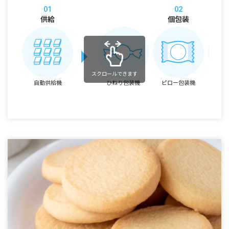
01
02
供給
個包装
スクロールできます
自動供給機
ひねり包装機
ピロー包装機
折