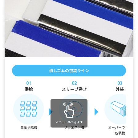
消しゴムの包装ライン
01
02
03
供給
スリーブ巻き
外装
スクロールできます
自動供給機
リクエスト機
オーバーラップ
包装機