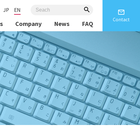
JP
EN
search
email
Contact
s
Company
News
FAQ